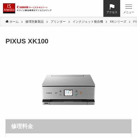
アクセス
メニュー
ホーム
修理対象製品
プリンター
インクジェット複合機
XKシリーズ
PI
PIXUS XK100
修理料金