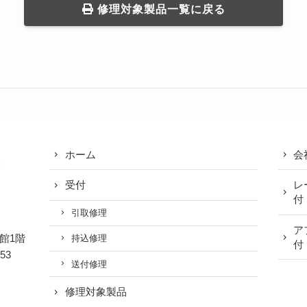
修理対象製品一覧に戻る
ホーム
会
受付
レ
付
引取修理
ア
館1階
持込修理
付
853
送付修理
修理対象製品